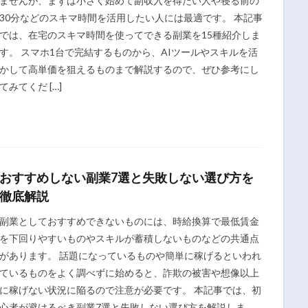
ませんが、まずは小さく始めて副収入を得たい人や寝る前の
30分などのスキマ時間を活用したい人には最適です。 本記事
では、在宅のスキマ時間を使ってできる副業を15種紹介しま
す。 スマホ1台で完結するものから、AIツールやスキルを活
かして高単価を狙えるものまで解説するので、ぜひ参考にし
てみてくだ […]
おすすめしない副業7選と失敗しない選び方を
徹底解説
副業としておすすめできないものには、時給換算で最低賃金
を下回りやすいものやスキルが蓄積しないものなどの共通点
があります。 話題になっているものや簡単に稼げるといわれ
ているものをよく調べずに始めると、詐欺の被害や想像以上
に稼げない状況に陥るので注意が必要です。 本記事では、初
心者が避けるべき副業7選と失敗しない選び方を解説しま