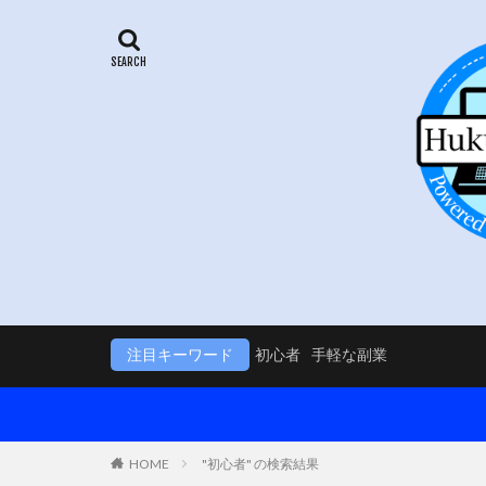
注目キーワード
初心者
手軽な副業
HOME
"初心者" の検索結果